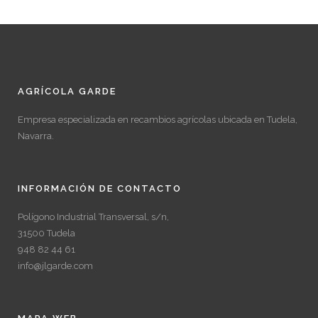
AGRÍCOLA GARDE
Empresa especializada en recambios agrícolas ubicada en Tudela,
Navarra.
INFORMACIÓN DE CONTACTO
Polígono Industrial Transversal, s/n,
31500 Tudela
948 82 44 61
info@jlgarde.com