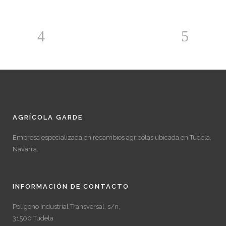
AGRÍCOLA GARDE
Empresa especializada en recambios agrícolas ubicada en Tudela,
Navarra.
INFORMACIÓN DE CONTACTO
Polígono Industrial Transversal, s/n,
31500 Tudela