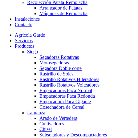
Recolección Patata-Remolacha
Arrancador de Patatas
Máquinas de Remolacha
Instalaciones
Contacto
Agrícola Garde
Servicios
Productos
Siega
Segadoras Rotativas
Motosegadoras
Segadora Doble corte
Rastrillo de Soles
Rastrillo Rotativos Hileradores
Rastrillo Rotativos Volteadores
Empacadoras Paca Normal
Empacadoras Paca Redonda
Empacadora Paca Gigante
Cosechadora de Cereal
Labranza
Arado de Vertedera
Cultivadores
Chisel
Subsoladores y Descompactadores