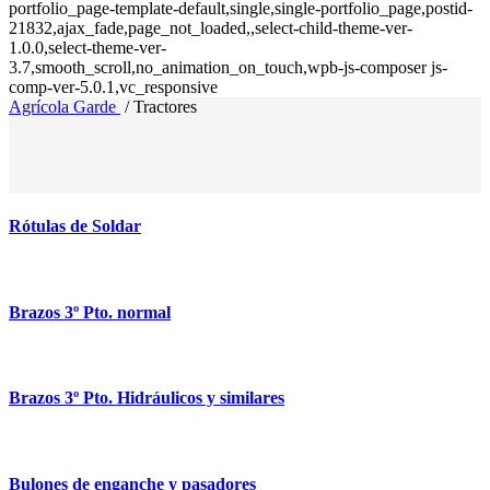
portfolio_page-template-default,single,single-portfolio_page,postid-
21832,ajax_fade,page_not_loaded,,select-child-theme-ver-
1.0.0,select-theme-ver-
3.7,smooth_scroll,no_animation_on_touch,wpb-js-composer js-
comp-ver-5.0.1,vc_responsive
Agrícola Garde
/
Tractores
Rótulas de Soldar
Brazos 3º Pto. normal
Brazos 3º Pto. Hidráulicos y similares
Bulones de enganche y pasadores