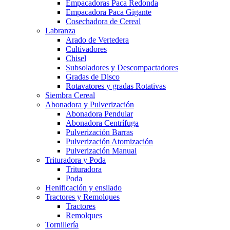
Empacadoras Paca Redonda
Empacadora Paca Gigante
Cosechadora de Cereal
Labranza
Arado de Vertedera
Cultivadores
Chisel
Subsoladores y Descompactadores
Gradas de Disco
Rotavatores y gradas Rotativas
Siembra Cereal
Abonadora y Pulverización
Abonadora Pendular
Abonadora Centrífuga
Pulverización Barras
Pulverización Atomización
Pulverización Manual
Trituradora y Poda
Trituradora
Poda
Henificación y ensilado
Tractores y Remolques
Tractores
Remolques
Tornillería