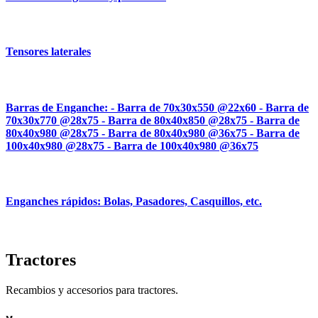
Tensores laterales
Barras de Enganche: - Barra de 70x30x550 @22x60 - Barra de
70x30x770 @28x75 - Barra de 80x40x850 @28x75 - Barra de
80x40x980 @28x75 - Barra de 80x40x980 @36x75 - Barra de
100x40x980 @28x75 - Barra de 100x40x980 @36x75
Enganches rápidos: Bolas, Pasadores, Casquillos, etc.
Tractores
Recambios y accesorios para tractores.